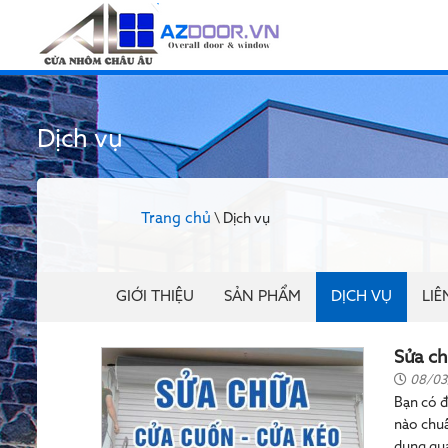
Dịch vụ
Trang chủ
\ Dịch vụ
GIỚI THIỆU
SẢN PHẨM
DỊCH VỤ
LIÊ
Sửa ch
08/03
Bạn có đ
nào chuẩ
dụng qua