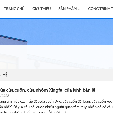
TRANG CHỦ
GIỚI THIỆU
SẢN PHẨM
CÔNG TRÌNH 
N HỆ
ữa cửa cuốn, cửa nhôm Xingfa, cửa kính bản lề
/2022
ang tìm hiểu cách lắp đặt cửa cuốn Đức, cửa cuốn đài loan, cửa cuốn kéo t
n nhất? Đây là câu hỏi được nhiều người quan tâm, tuy nhiên để có câu 
n trọng không thể thiếu của mỗi ngôi nhà.