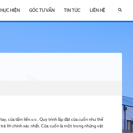
THỰC HIỆN
GÓC TƯ VẤN
TIN TỨC
LIÊN HỆ
ay, cửa tấm liền.v.v.. Quy trình lắp đặt cửa cuốn như thế
trả lời chính xác nhất. Cửa cuốn là một trong những vật