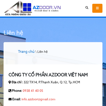
Liên hệ
Trang chủ
\ Liên hệ
CÔNG TY CỔ PHẦN AZDOOR VIỆT NAM
Địa chỉ :
322 TX14, P.Thạnh Xuân, Q.12, Tp.HCM
Phone:
0938 41 40 05
Email:
info.azdoor@gmail.com